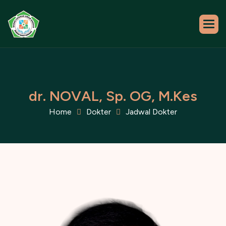
d
r
.
N
O
V
A
L
,
S
p
.
O
G
,
M
.
K
e
s
Home
Dokter
Jadwal Dokter