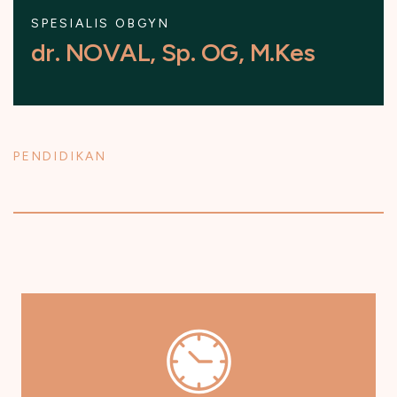
SPESIALIS OBGYN
d
r
.
N
O
V
A
L
,
S
p
.
O
G
,
M
.
K
e
s
PENDIDIKAN