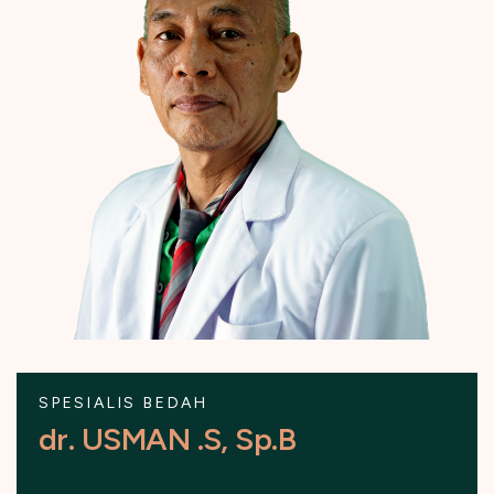
SPESIALIS BEDAH
d
r
.
U
S
M
A
N
.
S
,
S
p
.
B