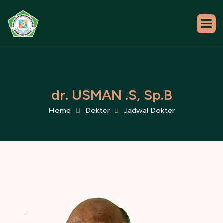
d
r
.
U
S
M
A
N
.
S
,
S
p
.
B
Home
Dokter
Jadwal Dokter