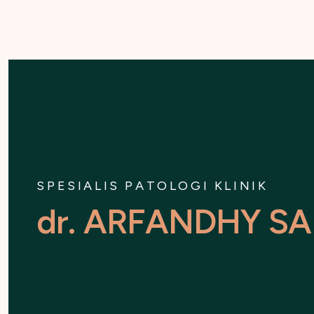
SPESIALIS PATOLOGI KLINIK
d
r
.
A
R
F
A
N
D
H
Y
S
A