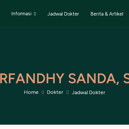
Informasi
Jadwal Dokter
Berita & Artikel
R
F
A
N
D
H
Y
S
A
N
D
A
,
Home
Dokter
Jadwal Dokter