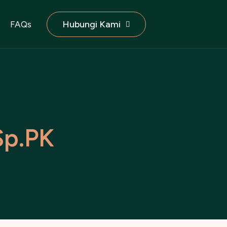
Hubungi Kami
FAQs
S
p
.
P
K