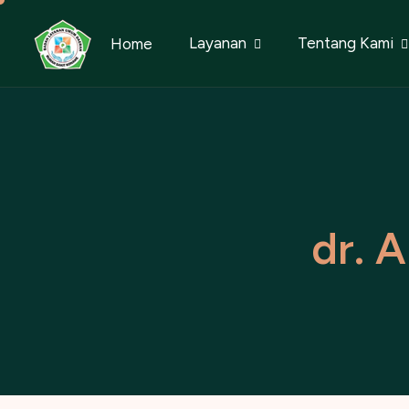
Layanan
Tentang Kami
Home
d
r
.
A