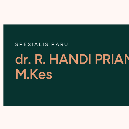
SPESIALIS PARU
d
r
.
R
.
H
A
N
D
I
P
R
I
A
M
.
K
e
s