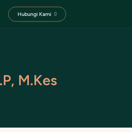
Hubungi Kami
.
P
,
M
.
K
e
s