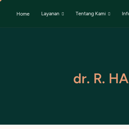
Layanan
Tentang Kami
Inf
Home
d
r
.
R
.
H
A