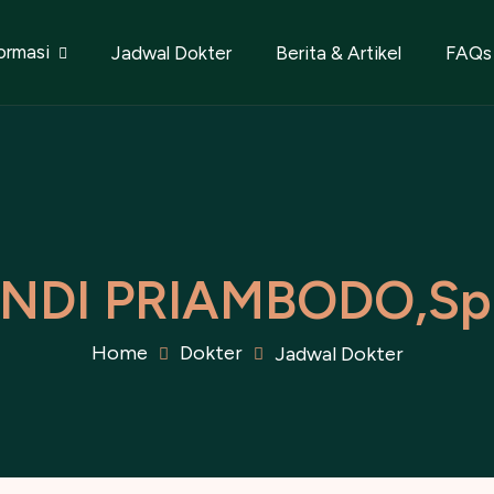
ormasi
Jadwal Dokter
Berita & Artikel
FAQs
N
D
I
P
R
I
A
M
B
O
D
O
,
S
p
Home
Dokter
Jadwal Dokter