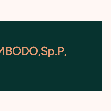
M
B
O
D
O
,
S
p
.
P
,