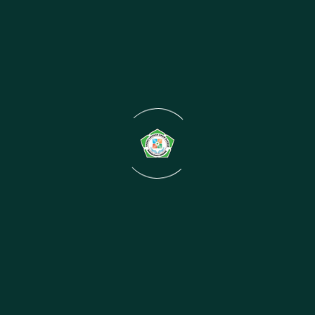
Standar pelayanan adalah tolok ukur yang dipergunakan
sebaga...
Baca Sekarang
Laporan Hasil Survei Indeks Kepuasan Maysarakat
(IKM) Periode Juli - Desember 2025
Pelayanan publik merupakan hal yang tidak terlepas dari
pera...
Baca Sekarang